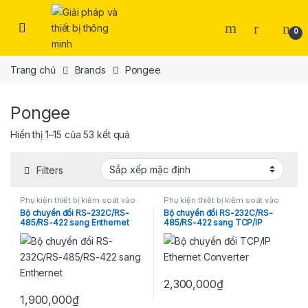
Skip to navigation
Skip to content
Open
0
Trang chủ
Brands
Pongee
Pongee
Hiển thị 1–15 của 53 kết quả
Filters
Phụ kiện thiết bị kiểm soát vào
Phụ kiện thiết bị kiểm soát vào
ra
ra
Bộ chuyển đổi RS-232C/RS-
Bộ chuyển đổi RS-232C/RS-
485/RS-422 sang Enthernet
485/RS-422 sang TCP/IP
Pegasus (PC-T100) (Taiwan)
Ethernet Converter Pegasus
PC-T235P-2
2,300,000
₫
1,900,000
₫