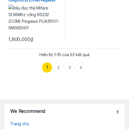
cổng RS232 (COM) Pegasus
PUA310V1-0M0R2H01
1,800,000
₫
Hiển thị 1–15 của 53 kết quả
1
2
3
4
Brands Carousel
We Recommend
Trang chủ