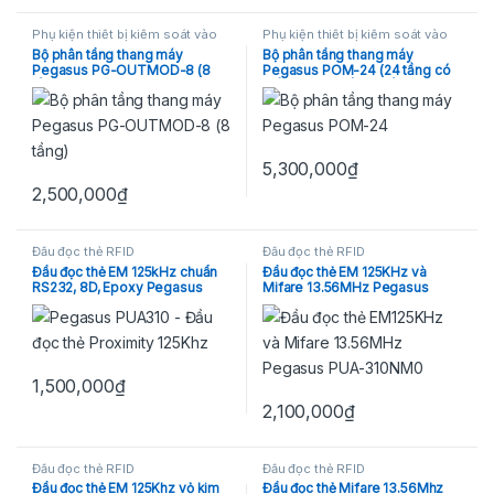
Phụ kiện thiết bị kiểm soát vào
Phụ kiện thiết bị kiểm soát vào
ra
ra
Bộ phân tầng thang máy
Bộ phân tầng thang máy
Pegasus PG-OUTMOD-8 (8
Pegasus POM-24 (24 tầng có
tầng)
thể mở rộng đến 96 tầng)
5,300,000
₫
2,500,000
₫
Đầu đọc thẻ RFID
Đầu đọc thẻ RFID
Đầu đọc thẻ EM 125kHz chuẩn
Đầu đọc thẻ EM 125KHz và
RS232, 8D, Epoxy Pegasus
Mifare 13.56MHz Pegasus
PUA-310V1-1/NR2D01
PUA-310V1-1NM0R2D01
1,500,000
₫
2,100,000
₫
Đầu đọc thẻ RFID
Đầu đọc thẻ RFID
Đầu đọc thẻ EM 125Khz vỏ kim
Đầu đọc thẻ Mifare 13.56Mhz