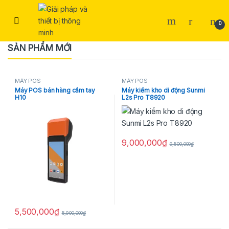
Skip to navigation
Skip to content
Open
0
SẢN PHẨM MỚI
MÁY POS
MÁY POS
Máy POS bán hàng cầm tay
Máy kiểm kho di động Sunmi
H10
L2s Pro T8920
9,000,000
₫
9,500,000
₫
5,500,000
₫
5,900,000
₫