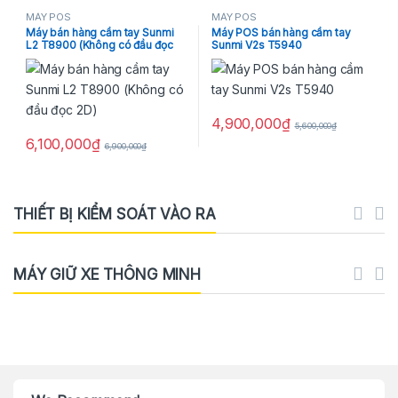
MÁY POS
MÁY POS
Máy bán hàng cầm tay Sunmi
Máy POS bán hàng cầm tay
L2 T8900 (Không có đầu đọc
Sunmi V2s T5940
2D)
4,900,000
₫
5,600,000
₫
6,100,000
₫
6,900,000
₫
THIẾT BỊ KIỂM SOÁT VÀO RA
MÁY GIỮ XE THÔNG MINH
Brands Carousel