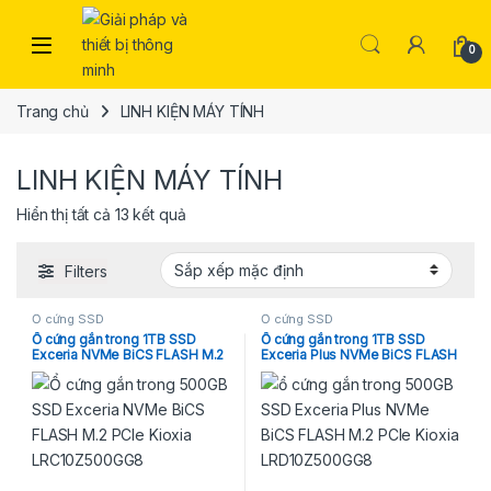
Skip to navigation
Skip to content
Open
0
Trang chủ
LINH KIỆN MÁY TÍNH
LINH KIỆN MÁY TÍNH
Hiển thị tất cả 13 kết quả
Filters
Ổ cứng SSD
Ổ cứng SSD
Ổ cứng gắn trong 1TB SSD
Ổ cứng gắn trong 1TB SSD
Exceria NVMe BiCS FLASH M.2
Exceria Plus NVMe BiCS FLASH
PCIe Kioxia LRC10Z001TG8
M.2 PCIe Kioxia
LRD10Z001TG8