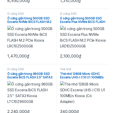
8,450,000
₫
1,310,000
₫
Ổ cứng SSD
Ổ cứng SSD
Ổ cứng gắn trong 500GB SSD
ổ cứng gắn trong 500GB SSD
Exceria NVMe BiCS FLASH M.2
Exceria Plus NVMe BiCS FLASH
PCIe Kioxia LRC10Z500GG8
M.2 PCIe Kioxia
LRD10Z500GG8
1,470,000
₫
2,100,000
₫
Ổ cứng SSD
Thẻ nhớ
Ổ cứng gắn trong 960GB SSD
Thẻ nhớ 128GB Micro SDHC
Exceria BiCS FLASH 2.5” SATA3
Exceria UHS-I C10 U1 100MB/s
Kioxia LTC10Z960GG8
Kioxia (Có Adapter)
2,240,000
₫
340,000
₫