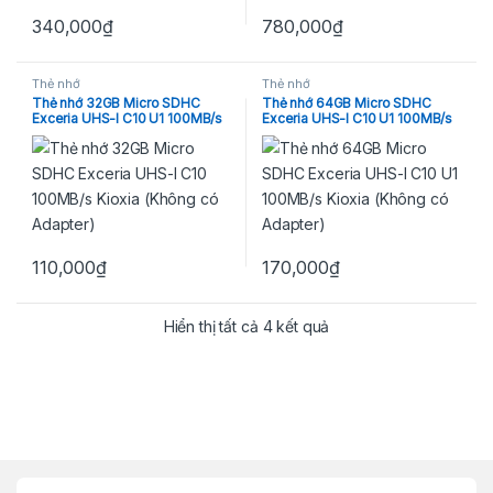
340,000
₫
780,000
₫
Thẻ nhớ
Thẻ nhớ
Thẻ nhớ 32GB Micro SDHC
Thẻ nhớ 64GB Micro SDHC
Exceria UHS-I C10 U1 100MB/s
Exceria UHS-I C10 U1 100MB/s
Kioxia (Không có Adapter)
Kioxia (Không có Adapter)
110,000
₫
170,000
₫
Hiển thị tất cả 4 kết quả
Brands Carousel