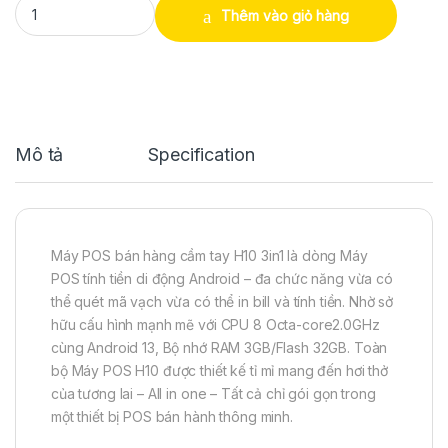
Thêm vào giỏ hàng
Mô tả
Specification
Máy POS bán hàng cầm tay H10 3in1 là dòng Máy
POS tính tiền di động Android – đa chức năng vừa có
thể quét mã vạch vừa có thể in bill và tính tiền. Nhờ sở
hữu cấu hình mạnh mẽ với CPU 8 Octa-core2.0GHz
cùng Android 13, Bộ nhớ RAM 3GB/Flash 32GB. Toàn
bộ Máy POS H10 được thiết kế tỉ mỉ mang đến hơi thở
của tương lai – All in one – Tất cả chỉ gói gọn trong
một thiết bị POS bán hành thông minh.