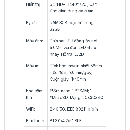
Hiển thị:
5,5”HD+, 1440*720 ; Cảm
ứng điện dung đa điểm
Ký ức:
RAM 3GB, bộ nhớ trong
32GB
Máy ảnh:
Phía sau: Tự động lấy nét
5.0MP; với đèn LED nhấp
nháy; Hỗ trợ 1D/2D
Máy in:
Tích hợp máy in nhiệt 58mm;
Tốc độ in: 80 mm/giây;
Cuộn giấy: Φ40mm
Khe cắm
1*Sim nano; 1 *PSAM; 1
thẻ:
*MicroSD; Mạng: 2G&3G&4G
WIFI:
2.4G/5G; IEEE 802.11 b/g/n
Bluetooth:
BT3.0/4.2/5.1 BLE