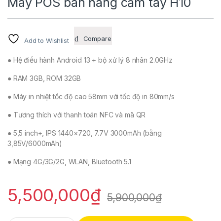
Máy POS bán hàng cầm tay H10
Compare
Add to Wishlist
● Hệ điều hành Android 13 + bộ xử lý 8 nhân 2.0GHz
● RAM 3GB, ROM 32GB
● Máy in nhiệt tốc độ cao 58mm với tốc độ in 80mm/s
● Tương thích với thanh toán NFC và mã QR
● 5,5 inch+, IPS 1440×720, 7.7V 3000mAh (bằng
3,85V/6000mAh)
● Mạng 4G/3G/2G, WLAN, Bluetooth 5.1
5,500,000
₫
5,900,000
₫
Máy POS bán hàng cầm tay H10 quantity