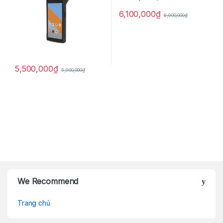
6,100,000
₫
6,900,000
₫
5,500,000
₫
5,900,000
₫
Brands Carousel
We Recommend
Trang chủ