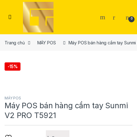
Skip to navigation
Skip to content
Open
0
Trang chủ
MÁY POS
Máy POS bán hàng cầm tay Sunmi
-
15%
MÁY POS
Máy POS bán hàng cầm tay Sunmi
V2 PRO T5921