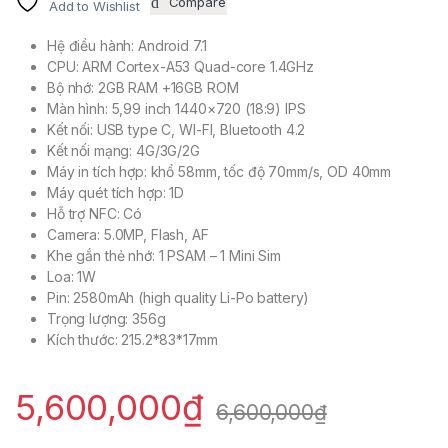
Compare
Add to Wishlist
Hệ điều hành: Android 7.1
CPU: ARM Cortex-A53 Quad-core 1.4GHz
Bộ nhớ: 2GB RAM +16GB ROM
Màn hình: 5,99 inch 1440×720 (18:9) IPS
Kết nối: USB type C, WI-FI, Bluetooth 4.2
Kết nối mạng: 4G/3G/2G
Máy in tích hợp: khổ 58mm, tốc độ 70mm/s, OD 40mm
Máy quét tích hợp: 1D
Hỗ trợ NFC: Có
Camera: 5.0MP, Flash, AF
Khe gắn thẻ nhớ: 1 PSAM – 1 Mini Sim
Loa: 1W
Pin: 2580mAh (high quality Li-Po battery)
Trọng lượng: 356g
Kích thước: 215.2*83*17mm
5,600,000
₫
6,600,000
₫