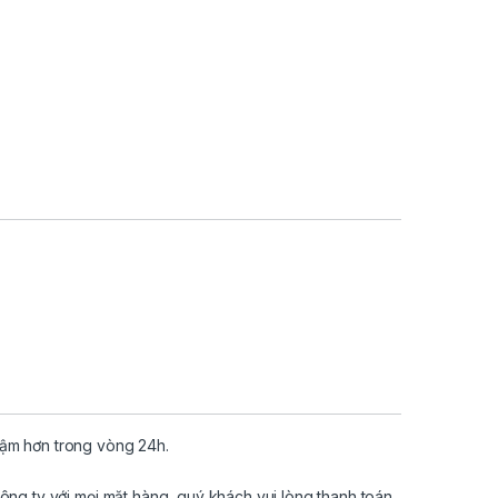
hậm hơn trong vòng 24h.
ông ty với mọi mặt hàng, quý khách vui lòng thanh toán