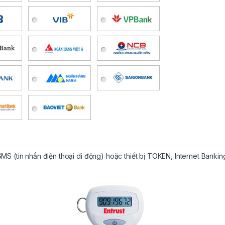
S (tin nhắn điện thoại di động) hoặc thiết bị TOKEN, Internet Bankin