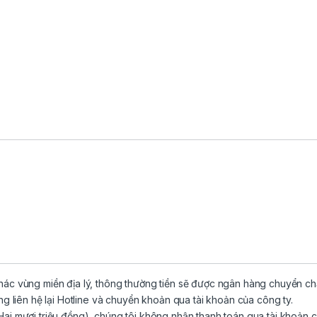
hác vùng miền địa lý, thông thường tiền sẽ được ngân hàng chuyển c
òng liên hệ lại Hotline và chuyển khoản qua tài khoản của công ty.
ai mươi triệu đồng), chúng tôi không nhận thanh toán qua tài khoản c