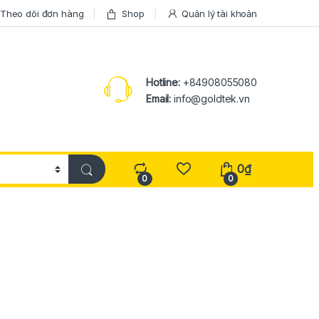
Theo dõi đơn hàng
Shop
Quản lý tài khoản
Hotline:
+84908055080
Email:
info@goldtek.vn
0
₫
0
0