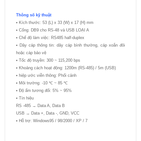
Thông số kỹ thuật
• Kích thước: 53 (L) x 33 (W) x 17 (H) mm
• Cổng: DB9 cho RS-48 và USB LOẠI A
• Chế độ làm việc: RS485 half-duplex
• Dây cáp thông tin: dây cáp bình thường, cáp xoắn đôi
hoặc cáp bảo vệ
• Tốc độ truyền: 300 ~ 115,200 bps
• Khoảng cách hoạt động: 1200m (RS-485) / 5m (USB)
• hiệp ước viễn thông: Phối cảnh
• Môi trường: -10 ℃ ~ 85 ℃
• Độ ẩm tương đối: 5% ~ 95%
• Tín hiệu
RS
-485 → Data A, Data B
USB → Data +, Data -, GND, VCC
• Hỗ trợ: Windows95 / 98/2000 / XP / 7