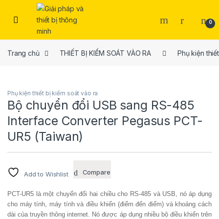
Skip to navigation
Skip to content
Open
0
Trang chủ
THIẾT BỊ KIỂM SOÁT VÀO RA
Phụ kiện thiế
Phụ kiện thiết bị kiểm soát vào ra
Bộ chuyển đổi USB sang RS-485
Interface Converter Pegasus PCT-
UR5 (Taiwan)
Compare
Add to Wishlist
PCT-UR5 là một chuyển đổi hai chiều cho RS-485 và USB, nó áp dụng
cho máy tính, máy tính và điều khiển (điểm đến điểm) và khoảng cách
dài của truyền thông internet.
Nó được áp dụng nhiều bộ điều khiển trên