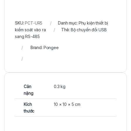
SKU:
PCT-UR5
Danh mục:
Phụ kiện thiết bị
kiểm soát vào ra
Thẻ:
Bộ chuyển đổi USB
sang RS-485
Brand:
Pongee
Cân
0.3 kg
nặng
Kích
10 × 10 × 5 cm
thước