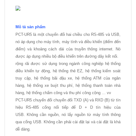
Mô tả sản phẩm
PCT-UR5 là một chuyển đổi hai chiều cho RS-485 và USB,
nó áp dụng cho máy tính, máy tính và điều khiển (điểm đến
điểm) và khoảng cách dài của truyền thông internet.
Nó
được áp dụng nhiều bộ điều khiển trên đường dây kết nối.
rộng rãi được sử dụng trong ngành công nghiệp hệ thống
điều khiển tự động, hệ thống thẻ EZ, hệ thống kiểm soát
truy cập, hệ thống bãi đậu xe, hệ thống ATM của ngân
hàng, hệ thống xe buýt thu phí, hệ thống thanh toán nhà
hàng, hệ thống chấm công và thu phí công cộng … vv
PCT-UR5 chuyển đổi chuyển đổi TXD (A) và RXD (B) từ tín
hiệu RS-485 cổng nối tiếp để D + D tín hiệu của
USB.
Không cần nguồn, nó lấy nguồn từ máy tính thông
qua cổng USB.
Không cần phải cài đặt lại và cài đặt là khá
dễ dàng.