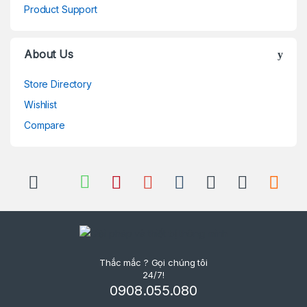
Product Support
About Us
Store Directory
Wishlist
Compare
Thắc mắc ? Gọi chúng tôi
24/7!
0908.055.080