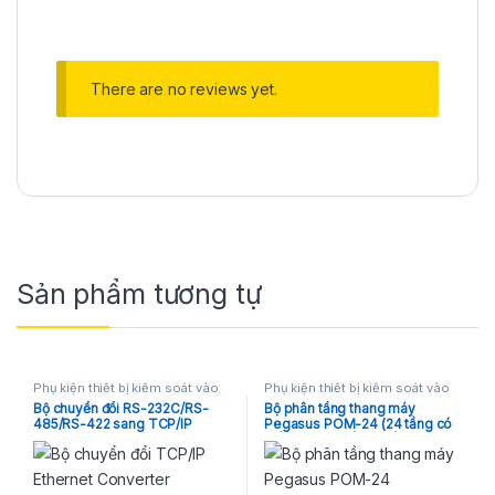
There are no reviews yet.
Sản phẩm tương tự
Phụ kiện thiết bị kiểm soát vào
Phụ kiện thiết bị kiểm soát vào
ra
ra
Bộ chuyển đổi RS-232C/RS-
Bộ phân tầng thang máy
485/RS-422 sang TCP/IP
Pegasus POM-24 (24 tầng có
Ethernet Converter Pegasus
thể mở rộng đến 96 tầng)
PC-T235P-2