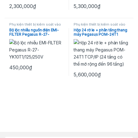
2,300,000
₫
5,300,000
₫
Phụ kiện thiết bị kiểm soát vào
Phụ kiện thiết bị kiểm soát vào
ra
ra
Bộ lộc nhiễu nguồn điện EMI-
Hộp 24 rờ le + phân tầng thang
FILTER Pegasus R-27-
máy Pegasus POM-24T1
YK10T1/125/250V
TCP/IP (24 tầng có thể mở rộng
đến 96 tầng)
450,000
₫
5,600,000
₫
Brands Carousel