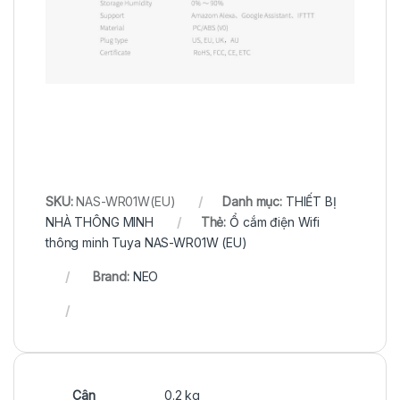
SKU:
NAS-WR01W(EU)
Danh mục:
THIẾT BỊ
NHÀ THÔNG MINH
Thẻ:
Ổ cắm điện Wifi
thông minh Tuya NAS-WR01W (EU)
Brand:
NEO
Cân
0.2 kg