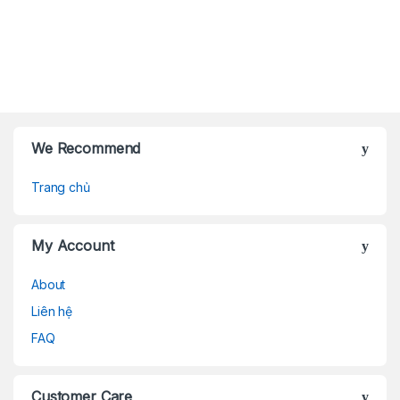
Brands Carousel
We Recommend
Trang chủ
My Account
About
Liên hệ
FAQ
Customer Care