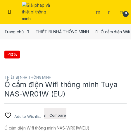
Skip to navigation
Skip to content
Open
0
Trang chủ
THIẾT BỊ NHÀ THÔNG MINH
Ổ cắm điện Wif
-
10%
THIẾT BỊ NHÀ THÔNG MINH
Ổ cắm điện Wifi thông minh Tuya
NAS-WR01W (EU)
Compare
Add to Wishlist
Ổ cắm điện Wifi thông minh NAS-WR01W(EU)