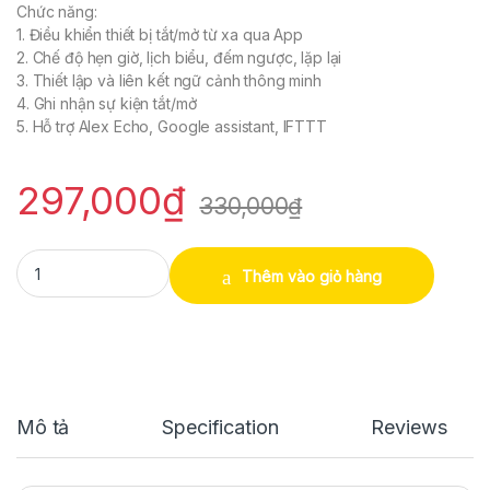
Chức năng:
1. Điều khiển thiết bị tắt/mở từ xa qua App
2. Chế độ hẹn giờ, lịch biểu, đếm ngược, lặp lại
3. Thiết lập và liên kết ngữ cảnh thông minh
4. Ghi nhận sự kiện tắt/mở
5. Hỗ trợ Alex Echo, Google assistant, IFTTT
297,000
₫
330,000
₫
Ổ cắm điện Wifi thông minh Tuya NAS-WR01W (EU) quantity
Thêm vào giỏ hàng
Mô tả
Specification
Reviews