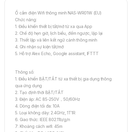
Ổ cắm điện Wifi thông minh NAS-WR01W (EU)
Chức năng:
1. Điều khiển thiết bị tắt/mở từ xa qua App
2. Chế độ hẹn giờ, lịch biểu, đếm ngược, lặp lại
3. Thiết lập và liên kết ngữ cảnh thông minh
4. Ghi nhận sự kiện tắt/mở
5. Hỗ trợ Alex Echo, Google assistant, IFTTT
Thông số:
1. Điều khiển BẬT/TẮT từ xa thiết bị gia dụng thông
qua ứng dụng
2. Tạo định thời BẬT/TẮT
3. Điện áp: AC 85-250V，50/60Hz
4. Dòng điện tối đa: 10A
5. Loại không dây: 2.4GHz, 1T1R
6. Giao thức: IEEE 802.11b/g/n
7: Khoảng cách wifi: 45m