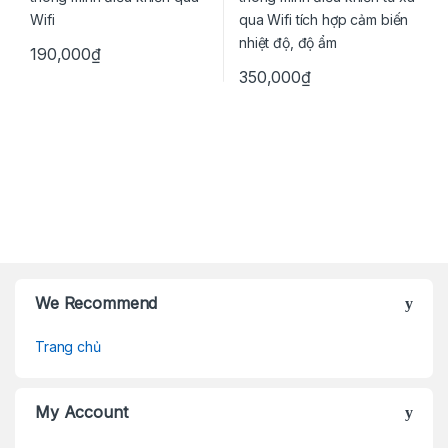
190,000
₫
350,000
₫
Brands Carousel
We Recommend
Trang chủ
My Account