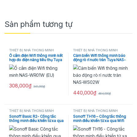
Sản phẩm tương tự
THIẾT BỊ NHÀ THÔNG MINH
THIẾT BỊ NHÀ THÔNG MINH
Ổ cắm điện Wifi thông minh kết
Cảm biến Wifi thông minh báo
hợp đo điện năng tiêu thụ Tuya
động rò rỉ nước tràn Tuya NAS-
NAS-WR01WPM (EU)
WS02W
308,000
₫
341,000
₫
440,000
₫
484,000
₫
THIẾT BỊ NHÀ THÔNG MINH
THIẾT BỊ NHÀ THÔNG MINH
Sonoff Basic R2- Công tắc
Sonoff TH16 – Công tắc thông
thông minh điều khiển từ xa qua
minh điều khiển từ xa qua Wifi
Wifi 1 kênh
tích hợp cảm biến nhiệt độ, độ
ẩm