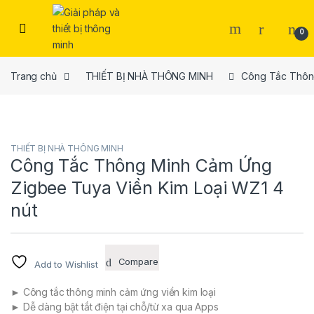
Skip to navigation
Skip to content
Open
0
Trang chủ
THIẾT BỊ NHÀ THÔNG MINH
Công Tắc Thông
THIẾT BỊ NHÀ THÔNG MINH
Công Tắc Thông Minh Cảm Ứng
Zigbee Tuya Viền Kim Loại WZ1 4
nút
Compare
Add to Wishlist
► Công tắc thông minh cảm ứng viền kim loại
► Dễ dàng bật tắt điện tại chỗ/từ xa qua Apps