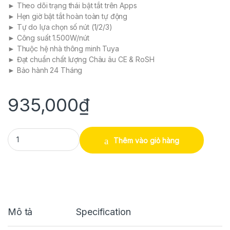
► Theo dõi trạng thái bật tắt trên Apps
► Hẹn giờ bật tắt hoàn toàn tự động
► Tự do lựa chọn số nút (1/2/3)
► Công suất 1.500W/nút
► Thuộc hệ nhà thông minh Tuya
► Đạt chuẩn chất lượng Châu âu CE & RoSH
► Bảo hành 24 Tháng
935,000
₫
Công Tắc Thông Minh Cảm Ứng Zigbee Tuya Viền Kim Loại WZ1 4 n
Thêm vào giỏ hàng
Mô tả
Specification