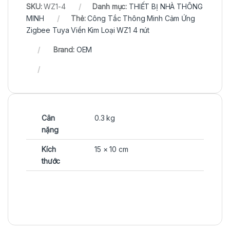
SKU:
WZ1-4
Danh mục:
THIẾT BỊ NHÀ THÔNG
MINH
Thẻ:
Công Tắc Thông Minh Cảm Ứng
Zigbee Tuya Viền Kim Loại WZ1 4 nút
Brand:
OEM
Cân
0.3 kg
nặng
Kích
15 × 10 cm
thước