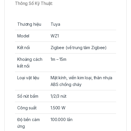
Thông Số Kỹ Thuật:
Thương hiệu
Tuya
Model
WZ1
Kết nối
Zigbee (về trung tâm Zigbee)
Khoảng cách
1m – 15m
kết nối
Loại vật liệu
Mặt kính, viền kim loại, thân nhựa
ABS chống cháy
Số nút bấm
1/2/3 nút
Công suất
1.500 W
Độ bền cảm
100.000 lần
ứng