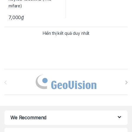
7,000
₫
Hiển thị kết quả duy nhất
Brands Carousel
We Recommend