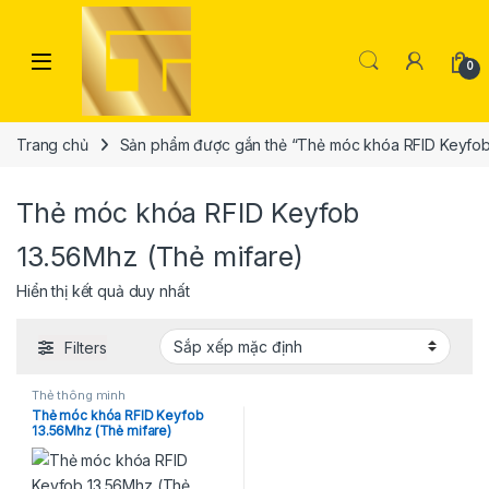
Skip to navigation
Skip to content
Open
0
Trang chủ
Sản phẩm được gắn thẻ “Thẻ móc khóa RFID Keyfob
Thẻ móc khóa RFID Keyfob
13.56Mhz (Thẻ mifare)
Hiển thị kết quả duy nhất
Filters
Thẻ thông minh
Thẻ móc khóa RFID Keyfob
13.56Mhz (Thẻ mifare)