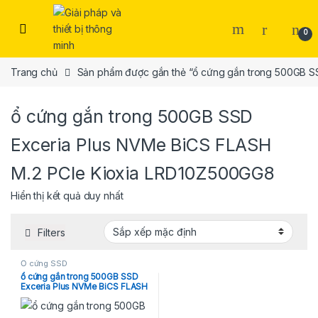
Skip to navigation
Skip to content
Open
0
Trang chủ
Sản phẩm được gắn thẻ “ổ cứng gắn trong 500GB S
ổ cứng gắn trong 500GB SSD
Exceria Plus NVMe BiCS FLASH
M.2 PCIe Kioxia LRD10Z500GG8
Hiển thị kết quả duy nhất
Filters
Ổ cứng SSD
ổ cứng gắn trong 500GB SSD
Exceria Plus NVMe BiCS FLASH
M.2 PCIe Kioxia
LRD10Z500GG8