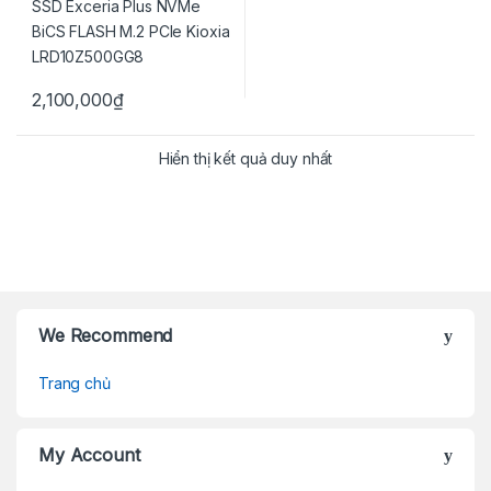
2,100,000
₫
Hiển thị kết quả duy nhất
Brands Carousel
We Recommend
Trang chủ
My Account