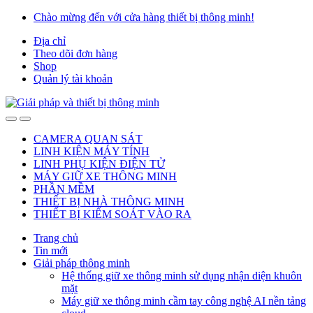
Skip
Skip
Chào mừng đến với cửa hàng thiết bị thông minh!
to
to
Địa chỉ
navigation
content
Theo dõi đơn hàng
Shop
Quản lý tài khoản
Open
Close
CAMERA QUAN SÁT
LINH KIỆN MÁY TÍNH
LINH PHỤ KIỆN ĐIỆN TỬ
MÁY GIỮ XE THÔNG MINH
PHẦN MỀM
THIẾT BỊ NHÀ THÔNG MINH
THIẾT BỊ KIỂM SOÁT VÀO RA
Trang chủ
Tin mới
Giải pháp thông minh
Hệ thống giữ xe thông minh sử dụng nhận diện khuôn
mặt
Máy giữ xe thông minh cầm tay công nghệ AI nền tảng