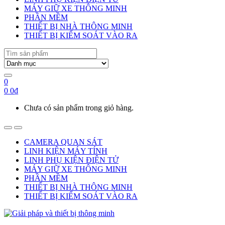
MÁY GIỮ XE THÔNG MINH
PHẦN MỀM
THIẾT BỊ NHÀ THÔNG MINH
THIẾT BỊ KIỂM SOÁT VÀO RA
Search
for:
0
0
0
₫
Chưa có sản phẩm trong giỏ hàng.
Open
Close
CAMERA QUAN SÁT
LINH KIỆN MÁY TÍNH
LINH PHỤ KIỆN ĐIỆN TỬ
MÁY GIỮ XE THÔNG MINH
PHẦN MỀM
THIẾT BỊ NHÀ THÔNG MINH
THIẾT BỊ KIỂM SOÁT VÀO RA