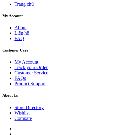
Trang chủ
My Account
About
Liên hệ
FAQ
Customer Care
My Account
Track your Order
Customer Service
FAQs
Product Support
About Us
Store Directory
Wishlist
Compare