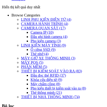
Hiển thị kết quả duy nhất
Browse Categories
LINH PHỤ KIỆN ĐIỆN TỬ
(4)
CAMERA HÀNH TRÌNH
(4)
CAMERA QUAN SÁT
(17)
Camera IP
(10)
Đầu ghi hình camera
(4)
Phụ kiện camera
(3)
LINH KIỆN MÁY TÍNH
(9)
Ổ cứng SSD
(9)
Thẻ nhớ
(4)
MÁY GIỮ XE THÔNG MINH
(3)
MÁY POS
(5)
PHẦN MỀM
(5)
THIẾT BỊ KIỂM SOÁT VÀO RA
(83)
Đầu đọc thẻ RFID
(37)
Khóa cửa điện tử
(9)
Máy chấm công
(8)
Phụ kiện thiết bị kiểm soát vào ra
(8)
Thẻ thông minh
(21)
THIẾT BỊ NHÀ THÔNG MINH
(74)
Bộ lọc