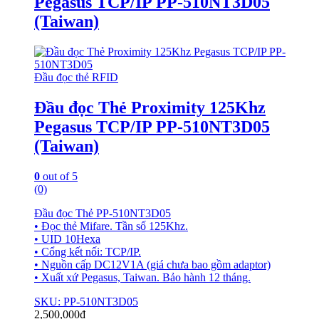
Pegasus TCP/IP PP-510NT3D05
(Taiwan)
Đầu đọc thẻ RFID
Đầu đọc Thẻ Proximity 125Khz
Pegasus TCP/IP PP-510NT3D05
(Taiwan)
0
out of 5
(0)
Đầu đọc Thẻ PP-510NT3D05
• Đọc thẻ Mifare. Tần số 125Khz.
• UID 10Hexa
• Cổng kết nối: TCP/IP.
• Nguồn cấp DC12V1A (giá chưa bao gồm adaptor)
• Xuất xứ Pegasus, Taiwan. Bảo hành 12 tháng.
SKU: PP-510NT3D05
2,500,000
₫