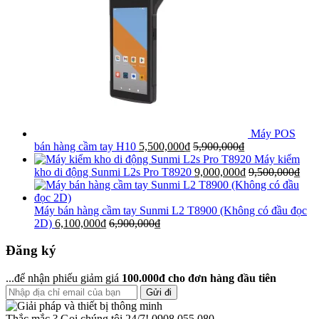
Máy POS
bán hàng cầm tay H10
5,500,000
₫
5,900,000
₫
Máy kiểm
kho di động Sunmi L2s Pro T8920
9,000,000
₫
9,500,000
₫
Máy bán hàng cầm tay Sunmi L2 T8900 (Không có đầu đọc
2D)
6,100,000
₫
6,900,000
₫
Đăng ký
...để nhận phiếu giảm giá
100.000đ cho đơn hàng đầu tiên
Gửi đi
Thắc mắc ? Gọi chúng tôi 24/7!
0908.055.080