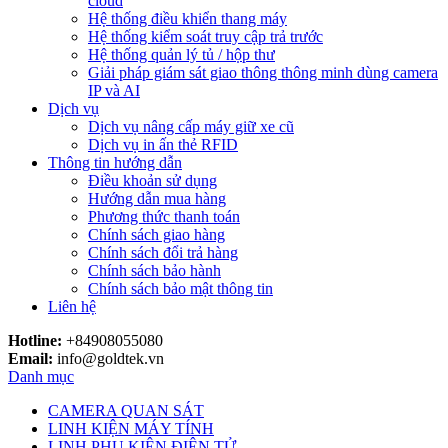
cloud
Hệ thống điều khiển thang máy
Hệ thống kiểm soát truy cập trả trước
Hệ thống quản lý tủ / hộp thư
Giải pháp giám sát giao thông thông minh dùng camera
IP và AI
Dịch vụ
Dịch vụ nâng cấp máy giữ xe cũ
Dịch vụ in ấn thẻ RFID
Thông tin hướng dẫn
Điều khoản sử dụng
Hướng dẫn mua hàng
Phương thức thanh toán
Chính sách giao hàng
Chính sách đổi trả hàng
Chính sách bảo hành
Chính sách bảo mật thông tin
Liên hệ
Hotline:
+84908055080
Email:
info@goldtek.vn
Danh mục
CAMERA QUAN SÁT
LINH KIỆN MÁY TÍNH
LINH PHỤ KIỆN ĐIỆN TỬ