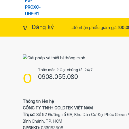
Đăng ký
...để nhận phiếu giảm giá
100.0
Thắc mắc ? Gọi chúng tôi 24/7!
0908.055.080
Thông tin liên hệ
CÔNG TY TNHH GOLDTEK VIỆT NAM
Trụ sở:
Số 92 Đường số 6A, Khu Dân Cư Đại Phúc Green V
Bình Chánh, TP. HCM
GPĐKKD:
0315183808