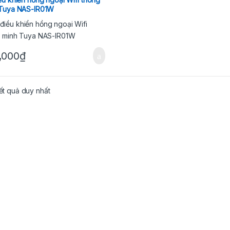
 Tuya NAS-IR01W
,000
₫
kết quả duy nhất