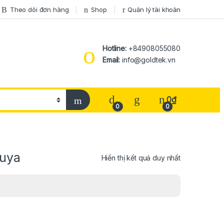
Theo dõi đơn hàng
Shop
Quản lý tài khoản
Hotline:
+84908055080
Email:
info@goldtek.vn
0
₫
0
0
Tuya
Hiển thị kết quả duy nhất