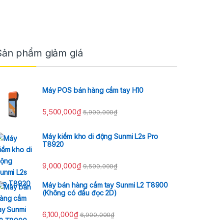
Sản phẩm giảm giá
Máy POS bán hàng cầm tay H10
5,500,000
₫
5,900,000
₫
Máy kiểm kho di động Sunmi L2s Pro
T8920
9,000,000
₫
9,500,000
₫
Máy bán hàng cầm tay Sunmi L2 T8900
(Không có đầu đọc 2D)
6,100,000
₫
6,900,000
₫