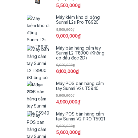
5,500,000
₫
Máy kiểm kho di động
Sunmi L2s Pro T8920
9,500,000
₫
9,000,000
₫
Máy bán hàng cầm tay
Sunmi L2 T8900 (Không
có đầu đọc 2D)
6,900,000
₫
6,100,000
₫
Máy POS bán hàng cầm
tay Sunmi V2s T5940
5,600,000
₫
4,900,000
₫
Máy POS bán hàng cầm
tay Sunmi V2 PRO T5921
6,600,000
₫
5,600,000
₫