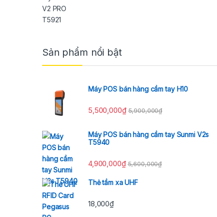
Brands Carousel
Sản phẩm nổi bật
Máy POS bán hàng cầm tay H10
5,500,000
₫
5,900,000
₫
Máy POS bán hàng cầm tay Sunmi V2s
T5940
4,900,000
₫
5,600,000
₫
Thẻ tầm xa UHF
18,000
₫