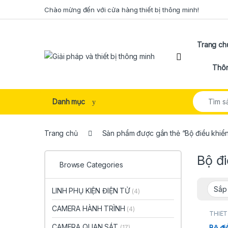
Skip to navigation
Skip to content
Chào mừng đến với cửa hàng thiết bị thông minh!
Trang ch
Open
Thôn
Search for
Danh mục
Trang chủ
Sản phẩm được gắn thẻ “Bộ điều khiển
Bộ đ
Browse Categories
LINH PHỤ KIỆN ĐIỆN TỬ
(4)
CAMERA HÀNH TRÌNH
(4)
THIẾT
CAMERA QUAN SÁT
Bộ đi
(17)