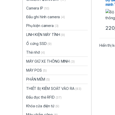
minh
Camera IP
(10)
Đầu ghi hình camera
(4)
Phụ kiện camera
(3)
220
LINH KIỆN MÁY TÍNH
(9)
Ổ cứng SSD
(9)
Hiển thị 
Thẻ nhớ
(4)
MÁY GIỮ XE THÔNG MINH
(3)
MÁY POS
(5)
PHẦN MỀM
(5)
THIẾT BỊ KIỂM SOÁT VÀO RA
(83)
Đầu đọc thẻ RFID
(37)
Khóa cửa điện tử
(9)
Máy chấm công
(8)