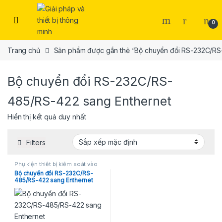
Skip to navigation
Skip to content
Open
0
Trang chủ
Sản phẩm được gắn thẻ “Bộ chuyển đổi RS-232C/RS
Bộ chuyển đổi RS-232C/RS-
485/RS-422 sang Enthernet
Hiển thị kết quả duy nhất
Filters
Phụ kiện thiết bị kiểm soát vào
ra
Bộ chuyển đổi RS-232C/RS-
485/RS-422 sang Enthernet
Pegasus (PC-T100) (Taiwan)