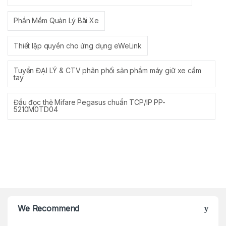
Phần Mềm Quản Lý Bãi Xe
Thiết lập quyền cho ứng dụng eWeLink
Tuyển ĐẠI LÝ & CTV phân phối sản phẩm máy giữ xe cầm
tay
Đầu đọc thẻ Mifare Pegasus chuẩn TCP/IP PP-
5210M0TD04
Brands Carousel
We Recommend