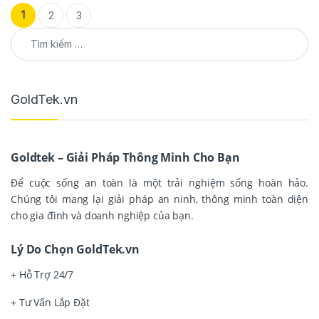
Phân trang bài viết
1
2
3
Tìm kiếm cho:
GoldTek.vn
Goldtek – Giải Pháp Thông Minh Cho Bạn
Để cuộc sống an toàn là một trải nghiệm sống hoàn hảo.
Chúng tôi mang lại giải pháp an ninh, thông minh toàn diện
cho gia đình và doanh nghiệp của bạn.
Lý Do Chọn GoldTek.vn
+ Hỗ Trợ 24/7
+ Tư Vấn Lắp Đặt