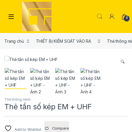
Skip to navigation
Skip to content
Open
0
Trang chủ
THIẾT BỊ KIỂM SOÁT VÀO RA
Thẻ thông m
🔍
Thẻ thông minh
Thẻ tần số kép EM + UHF
Compare
Add to Wishlist