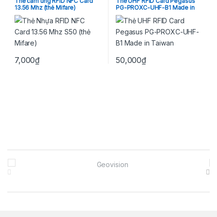
Thẻ cảm ứng RFID NFC Card
Thẻ UHF RFID Card Pegasus
13.56 Mhz (thẻ Mifare)
PG-PROXC-UHF-B1 Made in
Taiwan
7,000
₫
50,000
₫
Brands Carousel