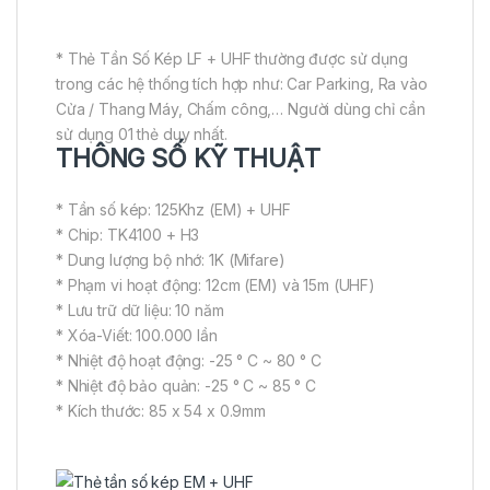
* Thẻ Tần Số Kép LF + UHF thường được sử dụng
trong các hệ thống tích hợp như: Car Parking, Ra vào
Cửa / Thang Máy, Chấm công,… Người dùng chỉ cần
sử dụng 01 thẻ duy nhất.
THÔNG SỐ KỸ THUẬT
* Tần số kép: 125Khz (EM) + UHF
* Chip: TK4100 + H3
* Dung lượng bộ nhớ: 1K (Mifare)
* Phạm vi hoạt động: 12cm (EM) và 15m (UHF)
* Lưu trữ dữ liệu: 10 năm
* Xóa-Viết: 100.000 lần
* Nhiệt độ hoạt động: -25 ° C ~ 80 ° C
* Nhiệt độ bảo quản: -25 ° C ~ 85 ° C
* Kích thước: 85 x 54 x 0.9mm