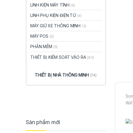
LINH KIỆN MÁY TÍNH
(9)
LINH PHỤ KIỆN ĐIỆN TỬ
(4)
MÁY GIỮ XE THÔNG MINH
(3)
MÁY POS
(5)
PHẦN MỀM
(5)
THIẾT BỊ KIỂM SOÁT VÀO RA
(83)
THIẾT BỊ NHÀ THÔNG MINH
(74)
Son
WiF
Sản phẩm mới