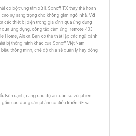
hải có bộ trung tâm xử lí. Sonoff TX thay thế hoàn
g cao sự sang trọng cho không gian ngôi nhà. Với
a các thiết bị điện trong gia đình qua ứng dụng
 như qua ứng dụng, công tắc cảm ứng, remote 433
ogle Home, Alexa. Bạn có thể thiết lập các ngữ cảnh
hiết bị thông minh khác của Sonoff Việt Nam,
h biểu thông minh, chế độ chia sẻ quản lý hay đồng
i. Bên cạnh, nâng cao độ an toàn so với phiên
ao gồm các dòng sản phẩm có điều khiển RF và