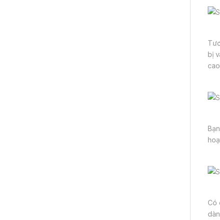
Tươ
bị 
cao
Bạn
hoạ
Có 
dàn