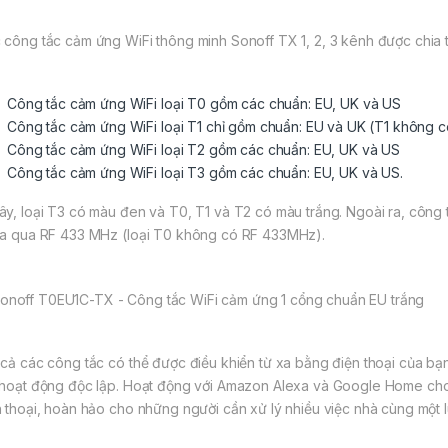
 công tắc cảm ứng WiFi thông minh Sonoff TX 1, 2, 3 kênh được chia t
Công tắc cảm ứng WiFi loại T0 gồm các chuẩn: EU, UK và US
Công tắc cảm ứng WiFi loại T1 chỉ gồm chuẩn: EU và UK (T1 không 
Công tắc cảm ứng WiFi loại T2 gồm các chuẩn: EU, UK và US
Công tắc cảm ứng WiFi loại T3 gồm các chuẩn: EU, UK và US.
ây, loại T3 có màu đen và T0, T1 và T2 có màu trắng. Ngoài ra, công t
xa qua RF 433 MHz (loại T0 không có RF 433MHz).
 cả các công tắc có thể được điều khiển từ xa bằng điện thoại của bạn 
 hoạt động độc lập. Hoạt động với Amazon Alexa và Google Home cho 
h thoại, hoàn hảo cho những người cần xử lý nhiều việc nhà cùng một l