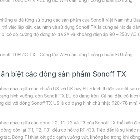
 những ai đã từng sử dụng các sản phẩm của Sonoff Việt Nam như Basic
 thì việc lắp đặt, cấu hình và sử dụng Sonoff TX là cũng sẽ rất dễ d
ết bị có có cường độ dòng tối đa 2A và khoảng điện áp 90 – 250v AC 
ân biệt các dòng sản phẩm Sonoff TX
khác nhau giữa các chuẩn US với UK hay EU ở kích thước và mặt sau củ
dạng hình vuông, còn Sonoff TX EU có dạng tròn. Cả hai đều có kích 
ng đối với dòng Sonoff TX US là có dạng hình chữ nhật (120×78 mm) 
khác nhau giữa các dòng T0, T1, T2 và T3 của Sonoff TX thể hiện ở 
 dòng còn lại (T1, T2, T3) đều có hỗ trợ RF 433. Tiếp đến là sự khác n
g tắc. Dòng T1 thiết kết góc cạnh vuông vứt, không bo trong khi dòng