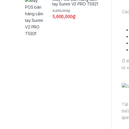
tay Sunmi V2 PRO T5921
6,600,000
₫
Các
5,600,000
₫
Ở đ
từ 
Tất
thể
lện