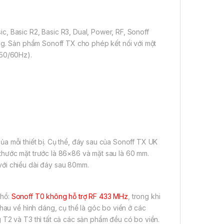
, Basic R2, Basic R3, Dual, Power, RF, Sonoff
àng. Sản phẩm Sonoff TX cho phép kết nối với một
(50/60Hz).
a mỗi thiết bị. Cụ thể, đáy sau của Sonoff TX UK
thước mặt trước là 86×86 và mặt sau là 60 mm.
với chiều dài đáy sau 80mm.
chổ:
Sonoff T0 không hỗ trợ RF 433 MHz
, trong khi
hau về hình dáng, cụ thể là góc bo viền ở các
 T2 và T3 thì tất cả các sản phẩm đều có bo viền.