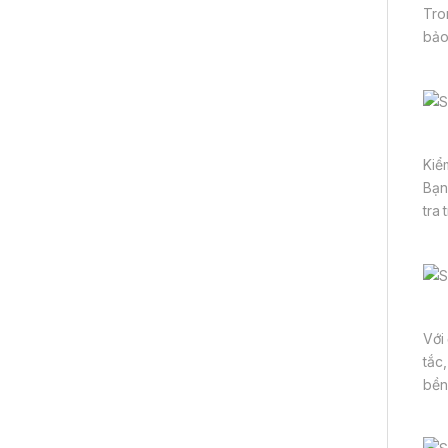
Tro
bảo
Kiể
Bạn
tra 
Với
tắc
bền 