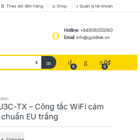
Theo dõi đơn hàng
Shop
Quản lý tài khoản
Hotline:
+84908055080
Email:
info@goldtek.vn
0
₫
0
0
g
MINH
U3C-TX – Công tắc WiFi cảm
 chuẩn EU trắng
Compare