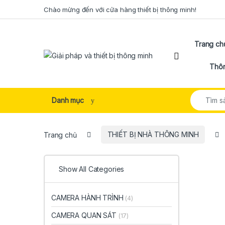
Skip to navigation
Skip to content
Chào mừng đến với cửa hàng thiết bị thông minh!
Trang ch
Open
Thôn
Search for
Danh mục
Trang chủ
THIẾT BỊ NHÀ THÔNG MINH
Show All Categories
CAMERA HÀNH TRÌNH
(4)
CAMERA QUAN SÁT
(17)