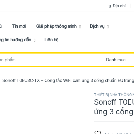
Địa chỉ
ủ
Tin mới
Giải pháp thông minh
Dịch vụ
g tin hướng dẫn
Liên hệ
:
Sonoff T0EU3C-TX – Công tắc WiFi cảm ứng 3 cổng chuẩn EU trắn
THIẾT BỊ NHÀ THÔNG 
Sonoff T0E
ứng 3 cổng