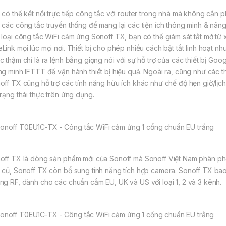
 có thể kết nối trực tiếp công tắc với router trong nhà mà không cần p
 các công tắc truyền thống để mang lại các tiện ích thông minh & nân
 loại công tắc WiFi cảm ứng Sonoff TX, bạn có thể giám sát tắt mở từ x
Link mọi lúc mọi nơi. Thiết bị cho phép nhiều cách bật tắt linh hoạt
c thậm chí là ra lệnh bằng giọng nói với sự hỗ trợ của các thiết bị Go
ng minh IFTTT để vận hành thiết bị hiệu quả. Ngoài ra, cũng như các t
off TX cũng hỗ trợ các tính năng hữu ích khác như chế độ hẹn giờ/lịc
trạng thái thực trên ứng dụng.
off TX là dòng sản phẩm mới của Sonoff mà Sonoff Việt Nam phân phố
 cũ, Sonoff TX còn bổ sung tính năng tích hợp camera. Sonoff TX b
ng RF, dành cho các chuẩn cắm EU, UK và US với loại 1, 2 và 3 kênh.