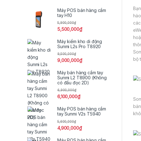
Bạn
Máy POS bán hàng cầm
tay H10
hảo
các
5,900,000
₫
5,500,000
₫
eWe
hoặ
Máy kiểm kho di động
thô
Sunmi L2s Pro T8920
Son
9,500,000
₫
bộ 
9,000,000
₫
Máy bán hàng cầm tay
Sunmi L2 T8900 (Không
có đầu đọc 2D)
6,900,000
₫
6,100,000
₫
Son
bản
Máy POS bán hàng cầm
khô
tay Sunmi V2s T5940
5,600,000
₫
4,900,000
₫
Máy POS bán hàng cầm