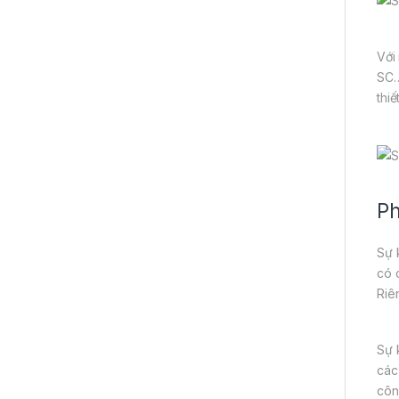
Với
SC…
thi
Ph
Sự 
có 
Riê
Sự 
các
côn