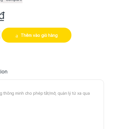
₫
Công tắc WiFi cảm ứng 3 cổng chuẩn EU trắng quantity
Thêm vào giỏ hàng
tion
g thông minh cho phép tắt/mở, quản lý từ xa qua