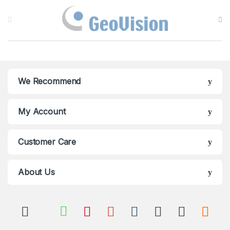
Brands Carousel
We Recommend
My Account
Customer Care
About Us