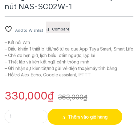
nút NAS-SC02W-1
Compare
Add to Wishlist
– Kết nối Wifi
– Điều khiển 1 thiết bị tắt/mở từ xa qua App Tuya Smart, Smart Life
– Chế độ hẹn giờ, lịch biểu, đếm ngược, lặp lại
– Thiết lập và liên kết ngữ cảnh thông minh
– Ghi nhận sự kiện tắt/mở gửi về điện thoại/máy tính bảng
– Hỗ trợ Alex Echo, Google assistant, IFTTT
330,000
₫
363,000
₫
Công tắc cảm ứng âm tường Wifi thông minh Tuya hình chữ nhật 1 
Thêm vào giỏ hàng