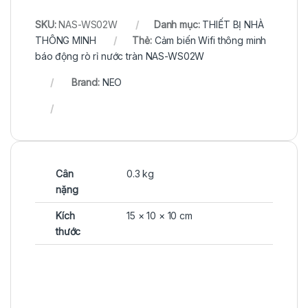
SKU:
NAS-WS02W
Danh mục:
THIẾT BỊ NHÀ
THÔNG MINH
Thẻ:
Cảm biến Wifi thông minh
báo động rò rỉ nước tràn NAS-WS02W
Brand:
NEO
Cân
0.3 kg
nặng
Kích
15 × 10 × 10 cm
thước