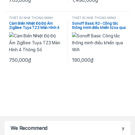
703,000
₫
1,490,000
₫
THIẾT BỊ NHÀ THÔNG MINH
THIẾT BỊ NHÀ THÔNG MINH
Cảm Biến Nhiệt Độ Độ Ẩm
Sonoff Basic R2- Công tắc
ZigBee Tuya TZ3 Màn Hình 4
thông minh điều khiển từ xa qua
Thông Số
Wifi 1 kênh
750,000
₫
190,000
₫
Brands Carousel
We Recommend