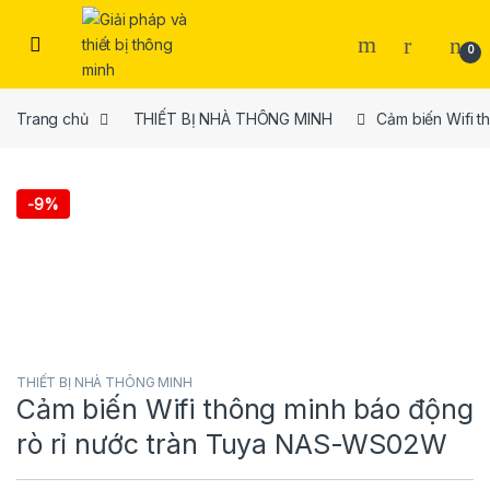
Skip to navigation
Skip to content
Open
0
Trang chủ
THIẾT BỊ NHÀ THÔNG MINH
Cảm biến Wifi 
-
9%
THIẾT BỊ NHÀ THÔNG MINH
Cảm biến Wifi thông minh báo động
rò rỉ nước tràn Tuya NAS-WS02W